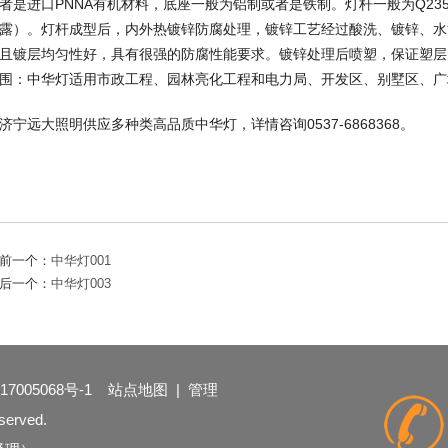
者是进口PNNA有机材料，底座一般为铝制或者是铁制。灯杆一般为Q2
露）。灯杆成型后，内外热镀锌防腐处理，镀锌工艺经过酸洗、镀锌、水
且镀层均匀性好，具有很强的防腐性能要求。镀锌处理后喷塑，保证塑层
围：中华灯适用市政工程、园林亮化工程和电力局、开发区、别墅区、广
济宁远大照明供应多种类高品质中华灯，详情咨询0537-6868368。
前一个：
中华灯001
后一个：
中华灯003
17005068号-1
站点地图
|
管理
served.